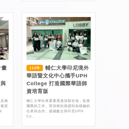
計畫
輔仁大學印尼境外
114年
華語暨文化中心攜手UPH
訪與
College 打造國際華語師
資培育版
際及兩
輔仁大學向來看重透過深耕在地，拓展
事務室
國際的工作。而深耕的基礎則為積極的
e
往來與合作。接續數次與印尼UPH
Co...