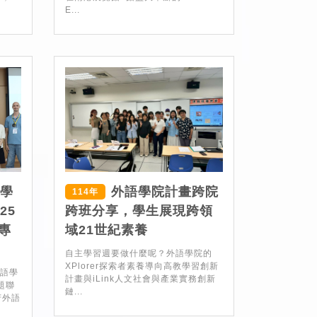
E...
二學
外語學院計畫跨院
114年
25
跨班分享，學生展現跨領
專
域21世紀素養
自主學習週要做什麼呢？外語學院的
XPlorer探索者素養導向高教學習創新
外語學
計畫與iLink人文社會與產業實務創新
題聯
鏈...
芳外語