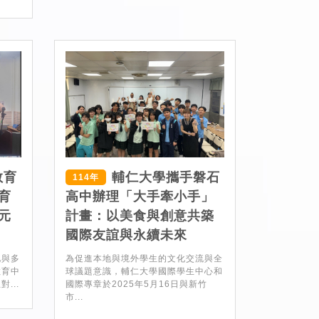
教育
輔仁大學攜手磐石
114年
育
高中辦理「大手牽小手」
元
計畫：以美食與創意共築
國際友誼與永續未來
化與多
為促進本地與境外學生的文化交流與全
教育中
球議題意識，輔仁大學國際學生中心和
...
國際專章於2025年5月16日與新竹
市...