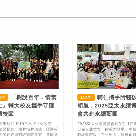
「樹說百年．情繫
輔仁攜手附醫
4年
114年
仁」輔大校友攜手守護
領航，2025亞太永續
續校園
會共創永續藍圖
大學於11月19日舉行「樹說百
2025亞太永續博覽會於9月11日
情繫輔仁」樹牌揭牌儀式，匯聚校
日在台北世貿一館盛大登場，本
企業代表與附設醫院貴賓，共同見
附設醫院以「百年樹人，醫療創