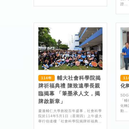
證...
輔大社會科學院揭
114年
11
牌祈福典禮 陳致遠學長親
化
臨揭幕 「筆墨承人文，揭
SDG
牌啟新章」
「輔
化轉
慶逢輔仁大學創校百年盛事，社會科學
動...
院於114年5月1日（星期四）上午盛大
舉行伯達樓「社會科學院揭牌祈福典...