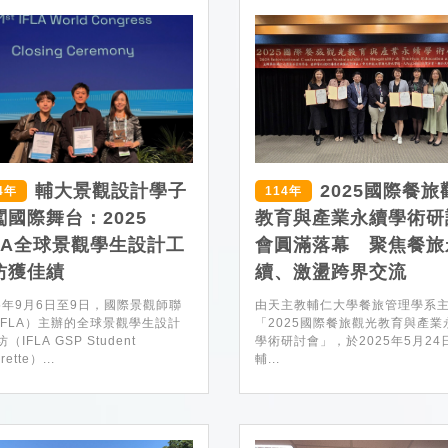
輔大景觀設計學子
2025國際餐旅
4年
114年
闖國際舞台：2025
教育與產業永續學術研
FLA全球景觀學生設計工
會圓滿落幕 聚焦餐旅
坊獲佳績
續、激盪跨界交流
25年9月6日至9日，國際景觀師聯
由天主教輔仁大學餐旅管理學系
IFLA）主辦的全球景觀學生設計
「2025國際餐旅觀光教育與產業
（IFLA GSP Student
學術研討會」，於2025年5月24
rette）...
輔...