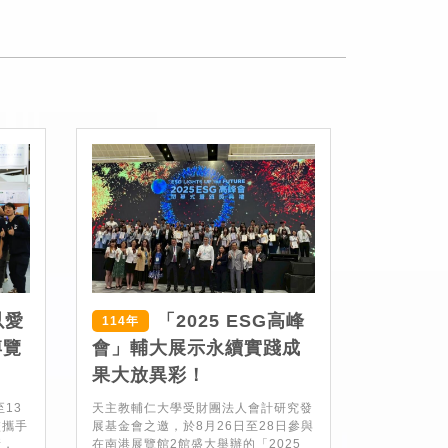
以愛
「2025 ESG高峰
114年
博覽
會」輔大展示永續實踐成
果大放異彩！
至13
天主教輔仁大學受財團法人會計研究發
校攜手
展基金會之邀，於8月26日至28日參與
新，
在南港展覽館2館盛大舉辦的「2025