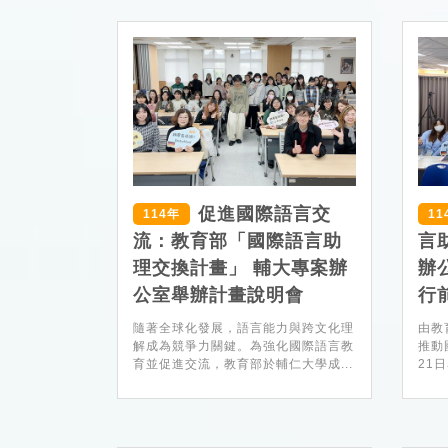
促進國際語言交
114年
11
流：教育部「國際語言助
言
理交換計畫」 輔大專案辦
辦
公室舉辦計畫說明會
行
隨著全球化發展，語言能力與跨文化理
由教
解成為競爭力關鍵。為強化國際語言教
推動
育並促進交流，教育部於輔仁大學成...
21