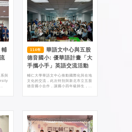
：輔
華語文中心與五股
114年
流
德音國小: 優華語計畫「大
手攜小手」英語交流活動
學系與
輔仁大學華語文中心推動國際化與在地
ity
文化的交流，此次特別與新北市立五股
..
德音國小合作，讓國小四年級師生，...