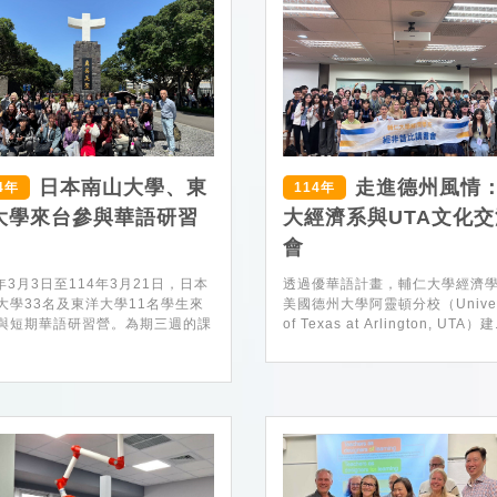
日本南山大學、東
走進德州風情
4年
114年
大學來台參與華語研習
大經濟系與UTA文化交
會
4年3月3日至114年3月21日，日本
透過優華語計畫，輔仁大學經濟
大學33名及東洋大學11名學生來
美國德州大學阿靈頓分校（Univers
與短期華語研習營。為期三週的課
of Texas at Arlington, UTA）建.