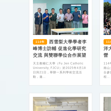
西雪梨大學學者李
114年
11
峰博士訪輔 促進化學研究
洋
交流 與雙聯學位合作展望
營
天主教輔仁大學（Fu Jen Catholic
11
University, FJCU）於2025年4月18
南山
日與21日，舉辦一系列學術交流活
台參
動，邀...
程...