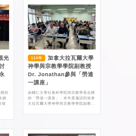
觀光
加拿大拉瓦爾大學
114年
討
神學與宗教學學院副教授
永
Dr. Jonathan參與「勞達
一講座」
主辦的
由輔仁大學社會科學院與宗教學系合辦
永續
的「勞達一講座」，本年度邀請到加拿
日假
大拉瓦爾大學神學與宗教學學院副教...