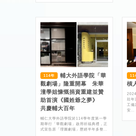
輔大外語學院「華
114年
11
觀劇場」隆重開幕 朱華
槓
潼學姐慷慨捐資重建並贊
20
助首演《國姓爺之夢》
壯年
工備
共慶輔大百年
安...
輔仁大學外語學院於114學年度第一學
期舉行「華觀劇場」啟用祈福典禮，正
式宣告原「理圖劇場」歷經半年多整...