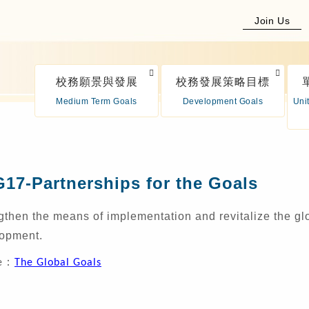
Join Us
校務願景與發展
校務發展策略目標
Medium Term Goals
Development Goals
Uni
17-Partnerships for the Goals
gthen the means of implementation and revitalize the glo
opment.
：
e
The Global Goals