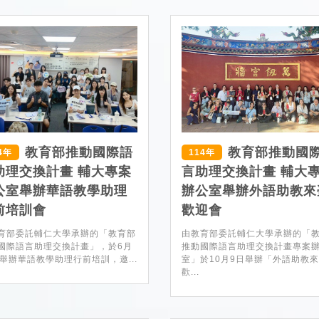
教育部推動國際語
教育部推動國
4年
114年
助理交換計畫 輔大專案
言助理交換計畫 輔大
公室舉辦華語教學助理
辦公室舉辦外語助教來
前培訓會
歡迎會
育部委託輔仁大學承辦的「教育部
由教育部委託輔仁大學承辦的「
國際語言助理交換計畫」，於6月
推動國際語言助理交換計畫專案
日舉辦華語教學助理行前培訓，邀...
室」於10月9日舉辦「外語助教
歡...