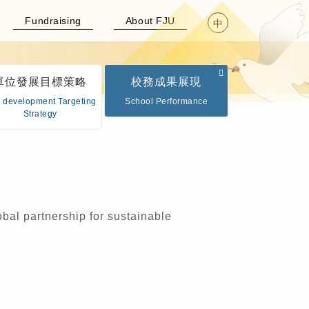
Fundraising
About FJU
中
單位發展目標策略
校務成果展現
t development Targeting
School Performance
Strategy
bal partnership for sustainable