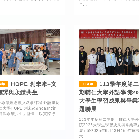
全...
HOPE 創未來–文
113學年度第
4年
114年
轉譯與永續共生
期輔仁大學外語學院20
大學生學習成果與畢業
s永續理念融入敘事課程 外語學院
仁大學HOPE 創未來&ndash;文
題聯展
譯與永續共生」計畫，以實際行
113學年度第二學期「輔仁大學
院2025大學生學習成果與畢業專
展」於2025年6月13日(五)在德
大...