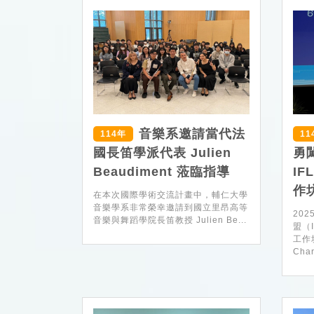
音樂系邀請當代法
114年
11
國長笛學派代表 Julien
勇
Beaudiment 蒞臨指導
I
作
在本次國際學術交流計畫中，輔仁大學
音樂學系非常榮幸邀請到國立里昂高等
20
音樂與舞蹈學院長笛教授 Julien Be...
盟（
工作坊
Char