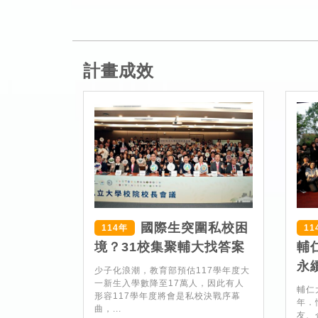
計畫成效
國際生突圍私校困
114年
11
境？31校集聚輔大找答案
輔
永
少子化浪潮，教育部預估117學年度大
一新生入學數降至17萬人，因此有人
輔仁
形容117學年度將會是私校決戰序幕
年．
曲，...
友、