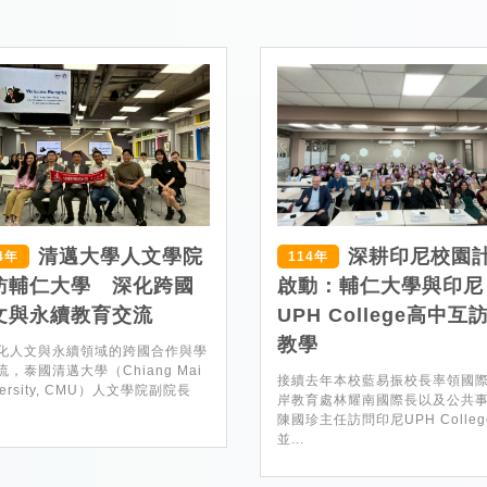
清邁大學人文學院
深耕印尼校園
4年
114年
訪輔仁大學 深化跨國
啟動：輔仁大學與印尼
文與永續教育交流
UPH College高中互
教學
化人文與永續領域的跨國合作與學
流，泰國清邁大學（Chiang Mai
接續去年本校藍易振校長率領國
versity, CMU）人文學院副院長
岸教育處林耀南國際長以及公共
陳國珍主任訪問印尼UPH Colleg
並...