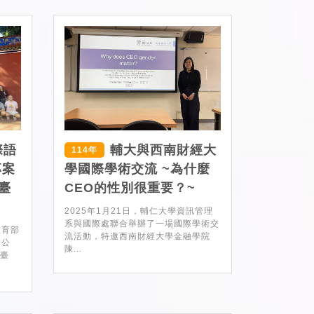
際語
輔大與西南財經大
114年
專案
學國際學術交流 ~為什麼
臺
CEO的性別很重要？~
2025年1月21日，輔仁大學資訊管理
系與國際處聯合舉辦了一場國際學術交
教育部
流活動，特邀西南財經大學金融學院
辦公
陳...
來臺