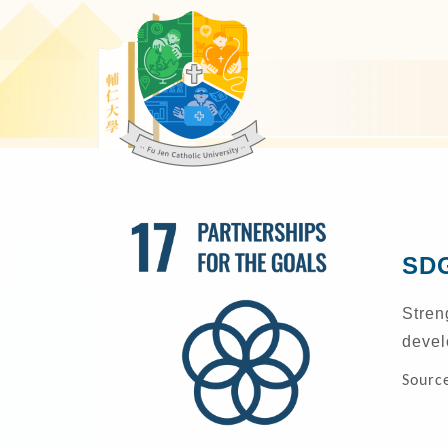
SDG
Stren
devel
Sourc