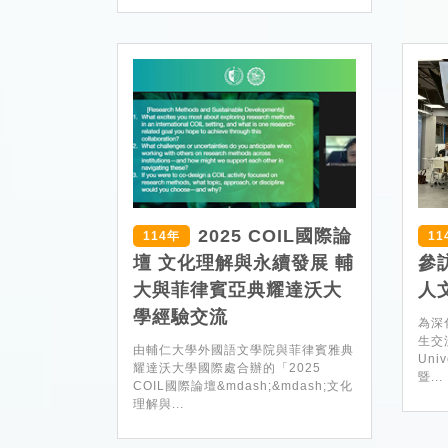
2025 COIL國際論
114年
11
壇 文化理解與永續發展 輔
參
大與菲律賓亞典耀達沃大
人
學經驗交流
為深
生交
由輔仁大學外國語文學院與菲律賓雅典
Uni
耀達沃大學國際處合辦的「2025
暨...
COIL國際論壇&mdash;&mdash;文化
理解與...