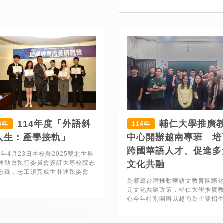
114年度「外語斜
輔仁大學推廣
4年
114年
人生：產學接軌」
中心開辦越南專班 培
跨國華語人才、促進多
24年4月23日本校與2025雙北世界
運動會執行委員會簽訂大專校院志
文化共融
忘錄，志工須完成世壯運執委會
為響應台灣推動華語文教育國際
元文化共融政策，輔仁大學推廣
心今年特別開辦以越南為主要招生對