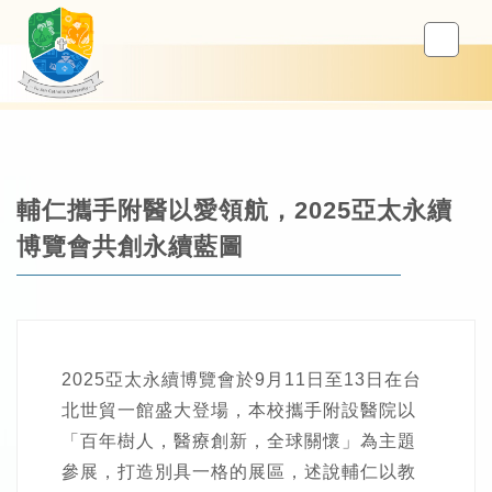
輔仁攜手附醫以愛領航，2025亞太永續
博覽會共創永續藍圖
2025亞太永續博覽會於9月11日至13日在台
北世貿一館盛大登場，本校攜手附設醫院以
「百年樹人，醫療創新，全球關懷」為主題
參展，打造別具一格的展區，述說輔仁以教