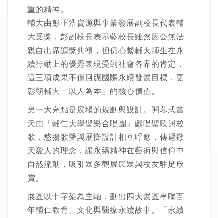
重的精神。
輔大由彭正浩資源與事業發展副校長代表輔
大受獎，彭副校長表示藍校長雖然因公無法
親自出席頒獎典禮，但仍心繫輔大師生在永
續行動上的優秀表現受到社會各界的肯定，
這三項成果不僅回應國際永續發展目標，更
彰顯輔大「以人為本」的核心價值。
另一大亮點是展場的規劃與設計。開幕式當
天由「輔仁大學聖樂合唱團」獻唱聖歌與校
歌，悠揚歌聲與展攤設計相互呼應，傳遞敬
天愛人的理念，讓永續精神在藝術與信仰中
自然流動，吸引眾多觀展民眾與校友駐足欣
賞。
展區以十字架為主軸，劃出四大展區串聯百
年輔仁教育、文化與醫療永續故事。「永續