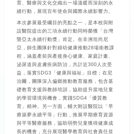
育、醫療與文化交織出一場溫暖而深刻的永
續行動，展現百年使命與國際永續影響力。
本次參展最受矚目的亮點之一，是本校與附
設醫院提出的三項永續行動同時榮獲「台灣
暨亞太永續行動獎」肯定。在非洲坦尚尼
亞，師生團隊針對婦幼健康推動28場衛教課
程，涵蓋產前與產後身心健康、家庭計畫、
泌尿道與皮膚疾病防治，共計近300人次受
益，落實SDG3「健康與福祉」目標；在尼
泊爾，團隊深入偏鄉推動教育服務，包含基
礎教育支援與教師培訓，協助提升當地兒童
的學習環境與機會，實踐SDG4「優質教
育」精神。另一方面，輔大附設醫院以「早
療築夢永續平等」行動，推展早期療育資源
與平等醫療服務，協助弱勢兒童獲得健康成
長的機會，充分展現醫學教育與社會責任並