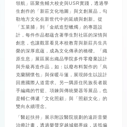
領航」區聚焦輔大校史與USR實踐，透過學
生創作的「新莊文化地圖」與文創展品，勾
勒地方文化在新世代中的延續與創新。從
「五菜脯」到「金紙造型蠟燭」的專題設
計，每件作品都蘊含著學生對社區的深情與
創意，也讓觀眾看見本校教育與新莊共生共
榮的深厚底蘊，成為文化傳承的橋樑。「織
原生息」展區展出織品學院多件零廢棄設計
與升級再造作品，如：以廢布料製作的「烏
克蘭關懷包」與保暖斗篷，展現師生以設計
回應國際人道需求。另一隅原住民族長者親
手編織的竹籃、項鍊與傳統樂器等展品，也
是輔仁傳遞「文化照顧」與「照顧文化」的
雙向永續理念。
「醫起扶持」展示附設醫院規劃的遠距音樂
治療計畫，透過樂聲穿越城鄉界線，送抵偏