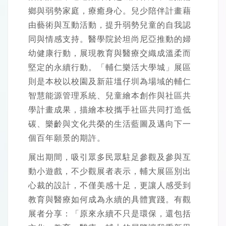
鄉與弱勢家庭，療癒身心。兒少陪伴計畫藉
由藝術與互動活動，提升弱勢兒童的自我認
同與情感支持。醫學院於坦尚尼亞推動的婦
幼健康行動，展現教育與醫療交織成溫柔而
堅定的永續行動。「輔仁樂活大學城」展區
則是本校以校園及新莊塭仔圳為場域的輔仁
智慧能源管理系統、兒童繪本創作與社區共
學計畫成果，描繪本校攜手社區共同打造低
碳、樂齡與文化共榮的生活藍圖及邁向下一
個百年願景的期許。
展出期間，吸引眾多民眾駐足參觀及參與互
動小遊戲，不少觀展者表示，輔大展區別出
心裁的設計，不僅美感十足，更讓人感受到
教育與醫療如何成為永續的具體實踐。有觀
展者分享：「原來永續不只是環保，還包括