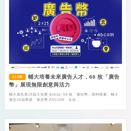
輔大培養未來廣告人才，68 枚「廣告
114年
幣」展現無限創意與活力
輔大廣告第28屆主視覺 &nbsp; 68 枚「廣告幣」限時限量，輔大
廣告28屆畢展「廣告幣 ADCOIN：去你...