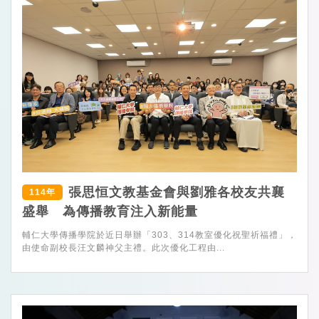
張思恒文教基金會與劉雅各校友共襄
114年
盛舉 為傳播教育注入新能量
輔仁大學傳播學院於近日舉辦「303、314教室優化祝聖祈福禮」，
由使命副校長汪文麟神父主禮。此次優化工程由...