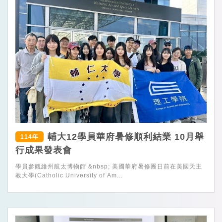
輔大12學員華府暑修順利結業 10月舉
114年
行成果發表會
學員參觀維州航太博物館 &nbsp; 美國華府暑修團日前在美國天主
教大學(Catholic University of Am...