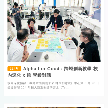
AIpha f or Good：跨域創新教學-校
114年
內深化 x 跨 學齡對話
校內深化擴散：教師增能共創未來 輔大創意設計中心於 8 月 28 日
受邀辦理 114 年輔大新進教師研習之【Te...