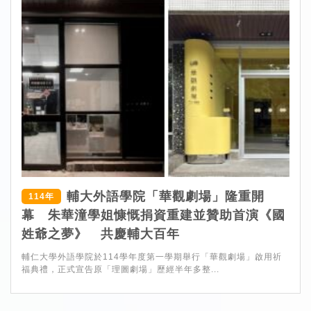
輔大外語學院「華觀劇場」隆重開
114年
幕 朱華潼學姐慷慨捐資重建並贊助首演《國
姓爺之夢》 共慶輔大百年
輔仁大學外語學院於114學年度第一學期舉行「華觀劇場」啟用祈
福典禮，正式宣告原「理圖劇場」歷經半年多整...