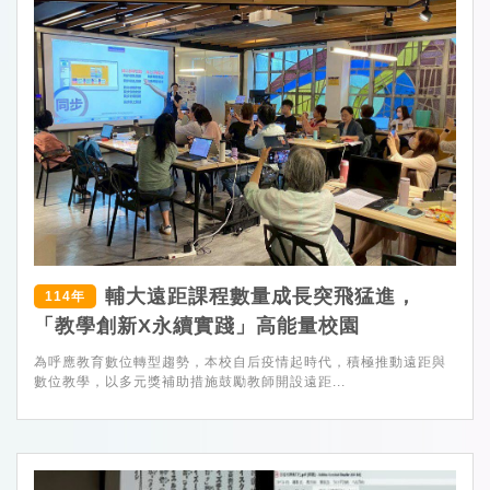
輔大遠距課程數量成長突飛猛進，
114年
「教學創新X永續實踐」高能量校園
為呼應教育數位轉型趨勢，本校自后疫情起時代，積極推動遠距與
數位教學，以多元獎補助措施鼓勵教師開設遠距...