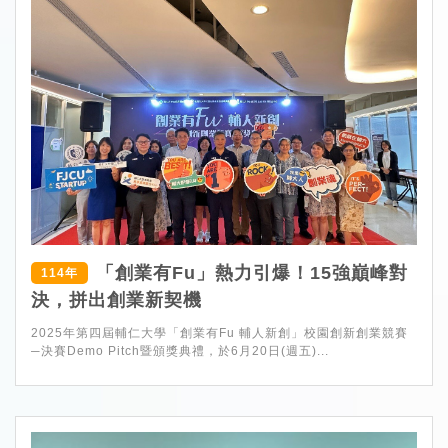
「創業有Fu」熱力引爆！15強巔峰對
114年
決，拼出創業新契機
2025年第四屆輔仁大學「創業有Fu 輔人新創」校園創新創業競賽
─決賽Demo Pitch暨頒獎典禮，於6月20日(週五)...