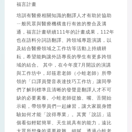
福言計畫
培訓有醫療相關知識的翻譯人才有助於協助
ㄧ般民眾與醫療機構進行有效的整合及溝
通，福言計畫研續111年的計畫成果，112年
也在語料分詞語翻譯、跨領域專題演講，以
及結合醫療領域之工作坊等活動上持續耕
耘，希望能夠讓外語專長的學生有更多跨領
域的結合。 其中，在今年度7月開設的演講
與工作坊中，邱筱君老師（小蛙老師）所帶
領的「口譯員聲音表達技巧工作坊」讓同學
們了解到標準且清晰的發聲是翻譯人才不可
缺的必要素養。小蛙老師從臉、嘴、舌開始
示範，帶領學員們一起練習，讓大家親身體
驗如何才能「說得專業」。其實「說話」這
個看似輕鬆簡單、天生就具有的能力，遠比
大眾所想像的還要複雜、細膩。透過小蛙老