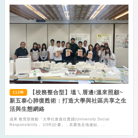
【校務整合型】塭ㄟ厝邊!溫來照顧~
113年
新五泰心肺復甦術：打造大學與社區共享之生
活與生態網絡
成果 教育部推動「大學社會責任實踐(University Social
Responsibility， USR)計畫」，其聚焦在地連結、...