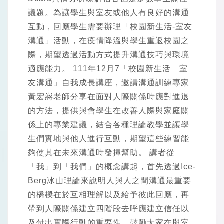
議題。為讓學生與室友或他人有良好的溝通
互動，回應學生需要辦理「校園新生活-室友
溝通」活動，在疫情降溫與學生重返校園之
際，期望透過活動方式提升溝通技巧與環境
適應能力。 111年12月7「校園新生活 室
友溝通」自我成長講座，邀請溝通訓練專家
黃宏嶈老師分享在面對人際關係時應對進退
的方法，提供與會學生在改善人際與家庭關
係上的專業建議，結合各種理論教學並讓學
生們實地與他人進行互動，期望這些練習能
夠使其在未來溝通時發揮幫助。 講者從
「我」到「我們」的概念講起，首先透過Ice-
Berg冰山理論來說明人與人之間溝通最重要
的橋樑在於互相理解以及給予彼此回應，再
帶到人際關係建立四階段去呼應建立信任以
及付出實際行動的重要性。鼓勵大家在與室