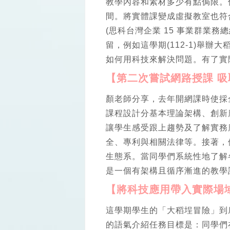
教學內容和素材多少有點侷限。
間。將實體課變成虛擬教室也符
(思科台灣企業 15 事業群業
留，例如這學期(112-1)舉
如何用科技來解決問題。有了實
【第二次嘗試網路授課 
顏老師分享，去年開網課時使採
課程設計分基本理論架構、創新
讓學生感受跟上趨勢及了解實務
全、專利與相關法律等。接著，
生態系。當同學們系統性地了解
是一個有架構且循序漸進的教學
【將科技應用帶入實際場
這學期學生的「大稻埕冒險」到
的語氣介紹任務目標是：同學們