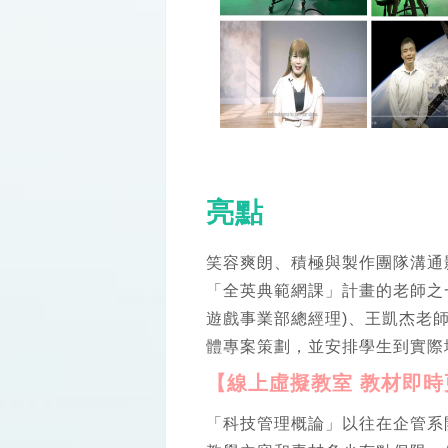
亮點
笑容爽朗、積極與製作團隊溝通
「全英典範網課」計畫的老師之
遊戲事業部總經理)、王凱杰老
體專案策劃，並安排學生到實際
【線上虛擬教室 教材即時
「科技管理概論」以往在企管系