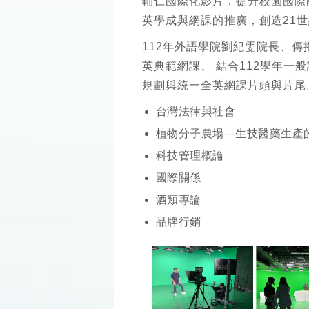
輔仁國際化影片，提升校園國際
英學成與網課的推廣，創造21
112年外語學院劉紀雯院長、
英典範網課、 結合112學年
規劃與統一全英網課片頭與片尾
台灣法律與社會
植物分子農場—生技醫藥生產
科技管理概論
國際關係
酒類專論
品牌行銷