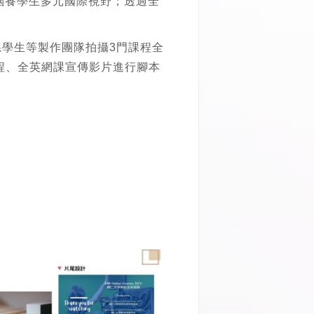
涵養學生多元國際視野；透過全
系學生等製作團隊拍攝3門課程全
程、全英網課宣傳影片進行腳本