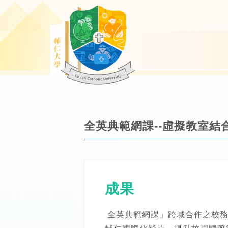
全英典範網課--虛擬教室
成果
全英典範網課」跨域合作之校務