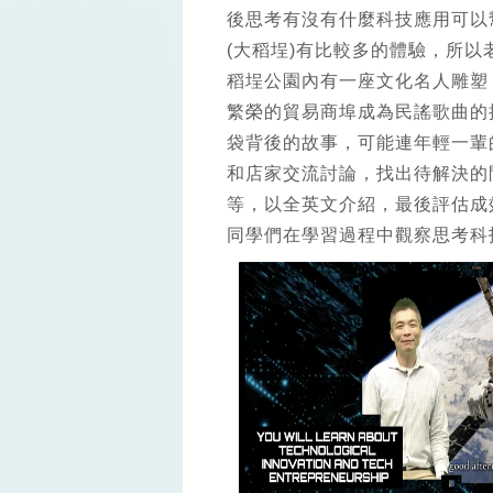
後思考有沒有什麼科技應用可以
(大稻埕)有比較多的體驗，所
稻埕公園內有一座文化名人雕塑
繁榮的貿易商埠成為民謠歌曲的
袋背後的故事，可能連年輕一輩
和店家交流討論，找出待解決的
等，以全英文介紹，最後評估成效。
同學們在學習過程中觀察思考科