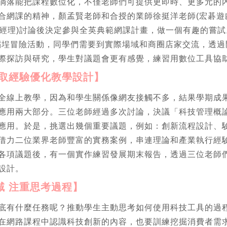
倘落能把課程數位化，不僅老師們可提供更即時、更多元的
合網課的精神，顏孟賢老師和合授的業師徐挺洋老師(宏碁遊
務總經理)討論後決定參與全英典範網課計畫，做一個有趣的嘗
辦大稻埕冒險活動，同學們需要到實際場域和商圈店家交流，透
際探訪與研究，學生對議題會更有感覺，練習用數位工具協
吸取經驗優化教學設計】
全線上教學，因為和學生關係像網友接觸不多，結果學期成
應用兩大部分。三位老師經過多次討論，決議「科技管理概
應用。於是，挑選出幾個重要議題，例如：創新流程設計、
借力二位業界老師豐富的實務案例，串連理論和產業執行經
各項議題後，有一個實作練習發展期末報告，透過三位老師
設計。
域 注重思考過程】
底有什麼任務呢？推動學生主動思考如何使用科技工具的過
在網路課程中認識科技創新的內容，也要訓練挖掘消費者需