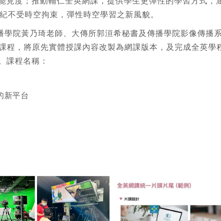
能見度；推動輔仁全英網課，提供學生更彈性的學習方式，
世紀不受時空拘束，彈性時空學習之新風貌。
傳播學院黃乃琦老師、大傳所郭洹希秘書及傳播學院影像傳播
一般課程，將原先實體授課內容改製為網課版本，及完成全英學
。課程名稱：
的新平台