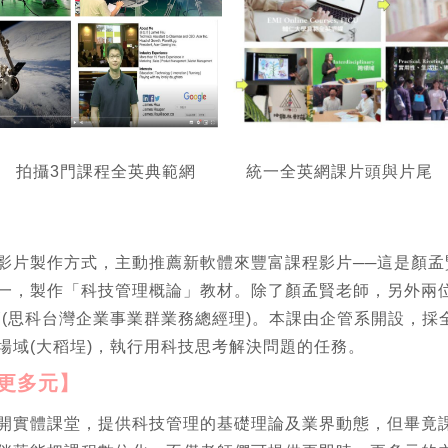
拍攝3門課程全英典範網 統一全英網課片頭與片尾
影片製作方式，主動推薦新軟體來豐富課程影片──這是顏孟
一，製作「科技管理概論」教材。除了顏孟賢老師，另外兩位
師(思科台灣企業事業群業務總經理)。本課由企管系開設，採
場域(大稻埕)，執行用科技思考解決問題的任務。
更多元】
開實體課堂，提供科技管理的基礎理論及業界動態，但畢竟