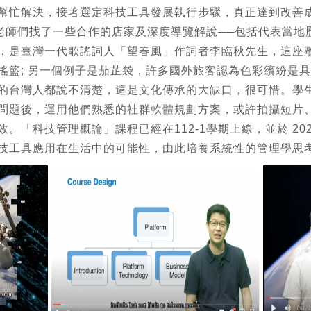
幫忙解決，接著選定科技工具發展執行步驟，真正達到改善
以老師們找了一些合作的店家及深度導覽解說──包括代表當地
，是臺灣一代歌謠詞人「望春風」作詞者李臨秋先生，這座雕
搖籃; 另一個例子是茄芷袋，許多國外旅客認為色彩繽紛是
的台灣人都說不清楚，這是文化傳承的大缺口，很可惜。學
問題後，運用他們熟悉的社群軟體規劃方案，或許拍攝短片、
「科技管理概論」課程已經在112-1學期上線，並於 2023
技工具應用在生活中的可能性，由此培養系統性的管理學思