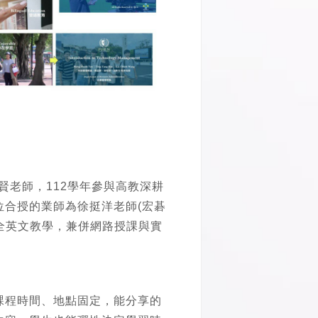
賢老師，112學年參與高教深耕
合授的業師為徐挺洋老師(宏碁
全英文教學，兼併網路授課與實
課程時間、地點固定，能分享的