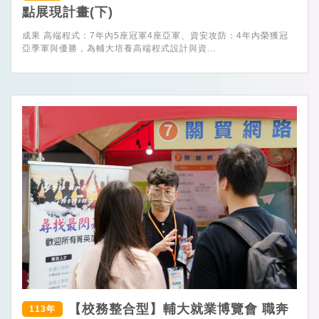
點展現計畫(下)
成果 高端程式：7年內5座冠軍4座亞軍、資安攻防：4年內榮獲冠
亞季軍與優勝，為輔大培養高端程式設計與資...
【校務整合型】輔大就業博覽會 職奔
113年