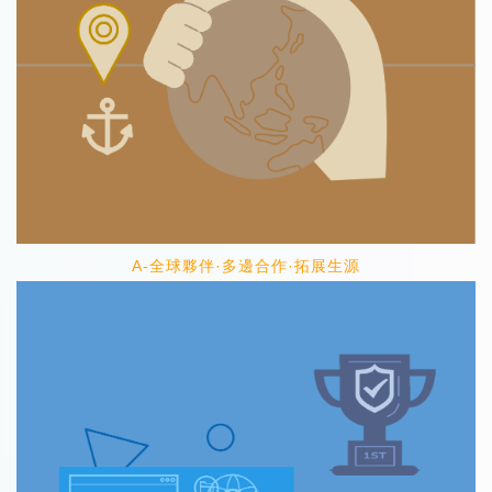
A-全球夥伴·多邊合作·拓展生源