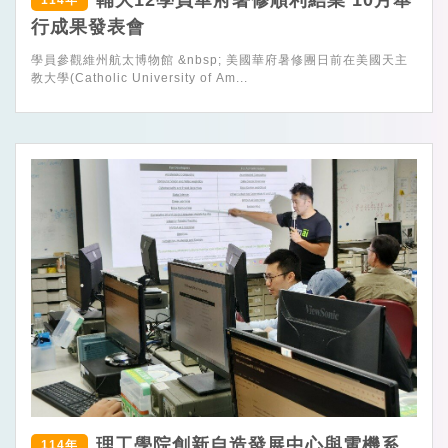
輔大12學員華府暑修順利結業 10月舉
114年
行成果發表會
學員參觀維州航太博物館 &nbsp; 美國華府暑修團日前在美國天主
教大學(Catholic University of Am...
理工學院創新自造發展中心與電機系
114年