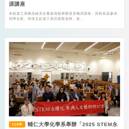
涯講座
本校資工系陳浩維系友重返母校舉辦資安職涯講座，與師長及參加
同學合影。前排左起資工系呂俊賢老師、資...
輔仁大學化學系舉辦「2025 STEM永
114年