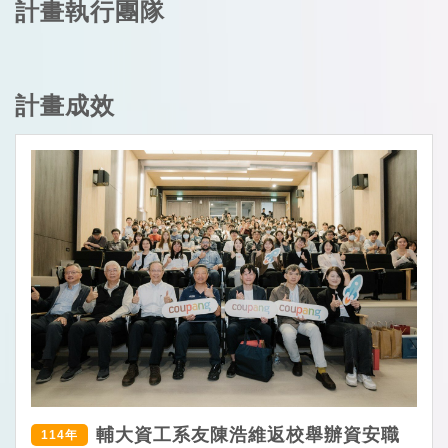
計畫執行團隊
計畫成效
輔大資工系友陳浩維返校舉辦資安職
114年