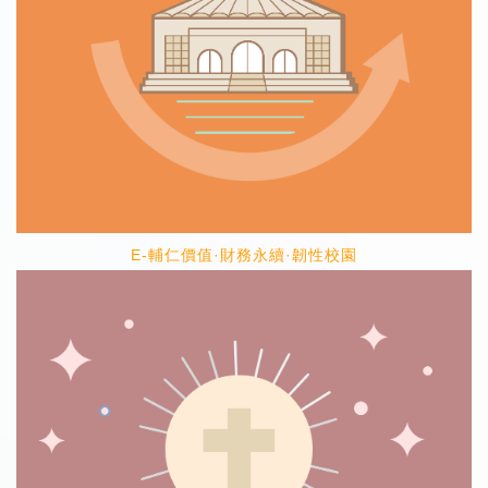
E-輔仁價值·財務永續·韌性校園