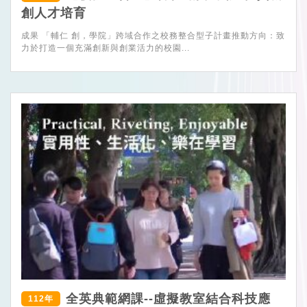
創人才培育
成果 「輔仁 創，學院」跨域合作之校務整合型子計畫推動方向：致
力於打造一個充滿創新與創業活力的校園...
全英典範網課--虛擬教室結合科技應
112年