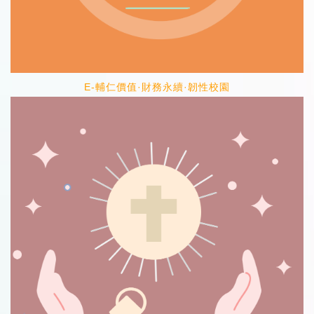
E-輔仁價值·財務永續·韌性校園