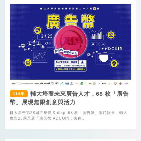
輔大培養未來廣告人才，68 枚「廣告
114年
幣」展現無限創意與活力
輔大廣告第28屆主視覺 &nbsp; 68 枚「廣告幣」限時限量，輔大
廣告28屆畢展「廣告幣 ADCOIN：去你...