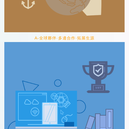
A-全球夥伴·多邊合作·拓展生源