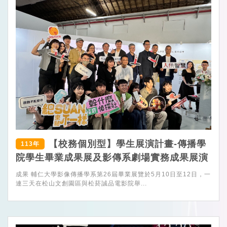
【校務個別型】學生展演計畫-傳播學
113年
院學生畢業成果展及影傳系劇場實務成果展演
成果 輔仁大學影像傳播學系第26屆畢業展覽於5月10日至12日，一
連三天在松山文創園區與松菸誠品電影院舉...