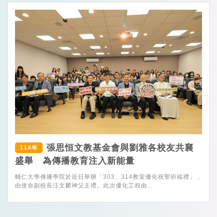
張思恒文教基金會與劉雅各校友共襄
114年
盛舉 為傳播教育注入新能量
輔仁大學傳播學院於近日舉辦「303、314教室優化祝聖祈福禮」，
由使命副校長汪文麟神父主禮。此次優化工程由...