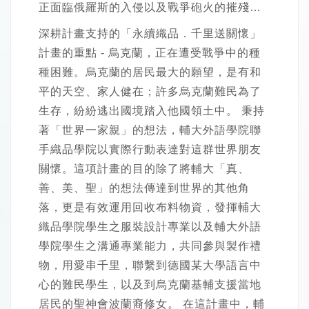
正面臨俄羅斯的入侵以及戰爭砲火的摧殘…
深耕計畫支持的「永續織品．千里送關懷」
計畫的重點 - 烏克蘭，正在遭受戰爭中的種
種困難。烏克蘭的居民最大的願望，是有和
平的天空、家人健在；許多烏克蘭難民為了
生存，紛紛逃出國境踏入他國領土中。 秉持
著「世界一家親」的想法，輔大外語學院聯
手織品學院以實際行動表達對這群世界朋友
關懷。這項計畫的目的除了將輔大「真、
善、美、聖」的想法傳達到世界的其他角
落，更是有效運用回收布料物資，發揮輔大
織品學院學生之服裝設計專業以及輔大外語
學院學生之溝通專業能力，共同參與製作禮
物，用愛串千里，聯繫到德國某大學語言中
心的難民學生，以及到烏克蘭基輔支援當地
居民的聖神會波蘭裔修女。 在這計畫中，輔