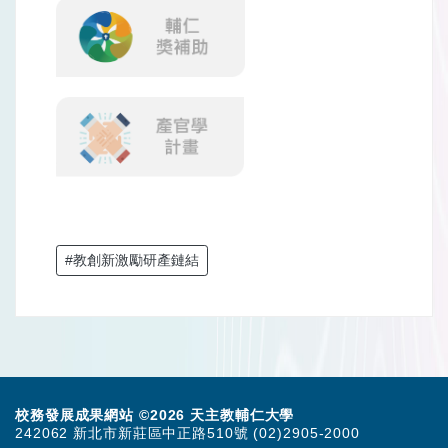
#教創新激勵研產鏈結
校務發展成果網站 ©2026 天主教輔仁大學
242062 新北市新莊區中正路510號 (02)2905-2000