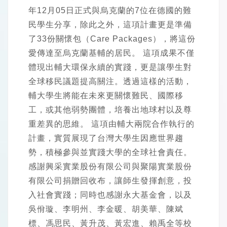
年12月05日正式與烏克蘭的7位在德國的難
民學生分享，除此之外，這項計畫更是準備
了33份關懷包（Care Packages），將這份
愛傳達至烏克蘭基輔的居民。 這項成果不僅
體現出輔大環保永續的實踐，更是讓學生對
全球移民議題提高關注。透過這樣的活動，
輔大學生將能在未來更關懷難民、國際移
工，或其他弱勢團體，培養出地球村以及尊
重差異的思維。 這項由輔大兩院合作執行的
計畫，實質展現了台灣大學生因應世界趨
勢，積極參與並實踐大學的全球社會責任。
感謝興采實業股份有限公司與聚陽實業股份
有限公司捐贈回收布，讓師生發揮創意，投
入社會實踐；同時也感謝永大基金會，以及
吳佾璇、李明州、李金暖、胡美華、陳斌
標、馮思民、黃升茂、黃宏進、賴禹全等校