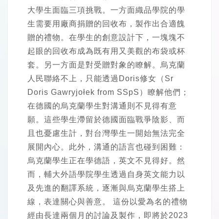
大學生面臨三項挑戰。一方面織品學院的學
生需要用廠商捐贈的回收布，製作出合適餽
贈的禮物。在學生的創意設計下，一塊塊不
起眼的回收布成為既有用又美觀的布袋或杯
套。另一方面是對受贈對象的瞭解。烏克蘭
人民聯絡不上，只能透過Doris修女（Sr
Doris Gawryjołek from SSpS）瞭解他們；
在德國的烏克蘭學生對溝通則不見得有意
願。這些學生滯留於德國面臨戰爭陰影、而
且也憂慮生計，對台灣學生一開始無法完全
展開內心。此外，溝通的語言也碰到困難：
烏克蘭學生正在學德語，英文不見得好。然
而，輔大外語學院學生透過自身英文能力以
及先進的翻譯系統，逐漸與烏克蘭學生搭上
線，表達關心與善意。 這份以愛為名的禮物
經由長達兩個月的討論及製作，即將於2023