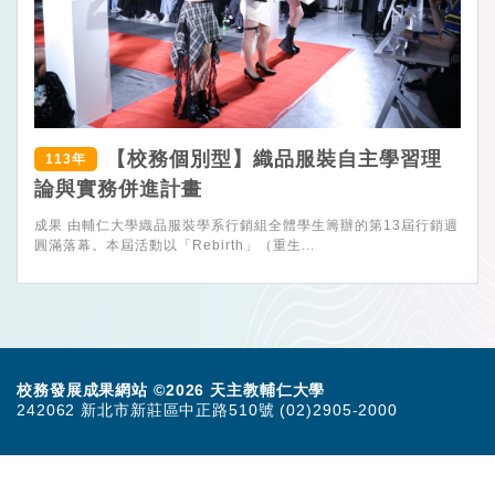
【校務個別型】織品服裝自主學習理
113年
論與實務併進計畫
成果 由輔仁大學織品服裝學系行銷組全體學生籌辦的第13屆行銷週
圓滿落幕。本屆活動以「Rebirth」（重生...
校務發展成果網站 ©2026 天主教輔仁大學
242062 新北市新莊區中正路510號 (02)2905-2000