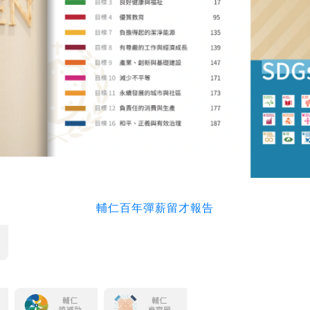
輔仁百年彈薪留才報告