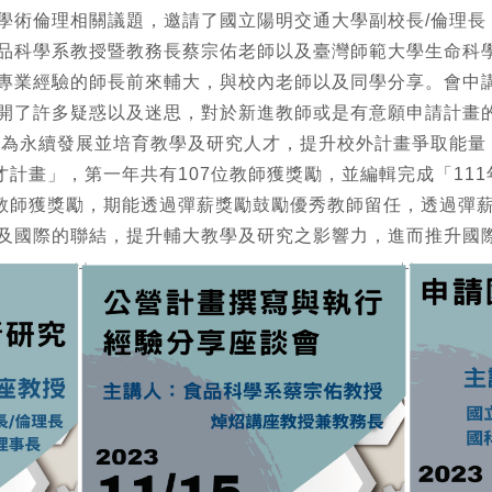
學術倫理相關議題，邀請了國立陽明交通大學副校長/倫理長
品科學系教授暨教務長蔡宗佑老師以及臺灣師範大學生命科
專業經驗的師長前來輔大，與校內老師以及同學分享。會中
開了許多疑惑以及迷思，對於新進教師或是有意願申請計畫
，為永續發展並培育教學及研究人才，提升校外計畫爭取能量
才計畫」，第一年共有107位教師獲獎勵，並編輯完成「111
秀教師獲獎勵，期能透過彈薪獎勵鼓勵優秀教師留任，透過彈
及國際的聯結，提升輔大教學及研究之影響力，進而推升國