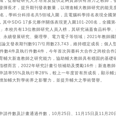
域，從基礎研究人才培育及提供足夠資源供有潛力之教師，
發揮長才，提升期刊發表數量，以增進輔大教師研究的能見度
名，學科分科排名共5領域入圍，且電腦科學排名表現全國第7，
間，其中SDG 17多元夥伴關係表現更入圍101-200名，全
cientists）」本校共有13位教師研究人員入榜，其研究涵蓋食
永續發展研究、藥理學、電力電子等領域；2021年教師國際
際期刊論文發表期刊數917/引用數23,743，維持穩定成長；個
請件數4件及執行件數4件，今年首次與臺科大合作之跨校合作
育輔大新進教師之研究能力，協助輔大教師具有穩固的基礎
標而言，2022年研究計畫引領補助及獎勵16件；新進教師
申請率55%及執行率28%，較上一年度皆有所成長，顯示
增加輔大對學術界之影響力，並提升輔大之學術聲譽。
請件數及計畫通過件數，10月25日、11月15日及11月2