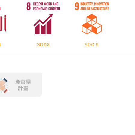
4
SDG8
SDG 9