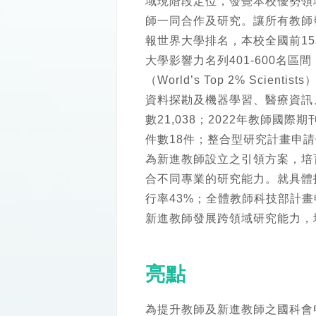
域現階段定位，發覺本校優勢領
師一同合作及研究。讓所有教師
報世界大學排名，本校全國前15
大學影響力名列401-600名區
（World’s Top 2% S
資料探勘及機器學習、醫療資訊、
數21,038；2022年教師國
件數18件；整合型研究計畫申
為新進教師設立之引領方案，培
合不同專業的研究能力。就具體指
行率43%；全體教師科技部計畫
新進教師發展跨領域研究能力，
亮點
為提升教師及新進教師之國科會申