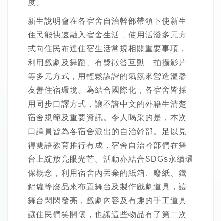
度。
新生說明會在各宿舍自治幹部帶領下使新生
住民能快速融入宿舍生活，使用活潑多元方
式向住民布達住宿生活常規相關重要事項，
利用戲劇及舞蹈、有獎徵答互動、拍攝影片
等多元方式，用輕鬆詼諧的氣氛來營造溫馨
友善住宿環境。為結合國際化，各宿舍皆採
用同步口譯方式，讓不諳中文的外籍生清楚
宿舍規範及重要資訊。令人喝采的是，本次
口譯員皆為各宿舍派出的自治幹部。足以見
得雙語教育推行有成，宿舍自治幹部們在舞
台上綻放亮眼光芒。活動亦結合SDGs永續環
保概念，利用宿舍內丟棄的紙箱、廢紙、鐵
鋁罐等廢品來布置舞台及製作戲劇道具，讓
舞台閃閃發亮，戲劇內容及有趣的手工道具
讓住民們笑開懷，也讓這些物品有了第二次