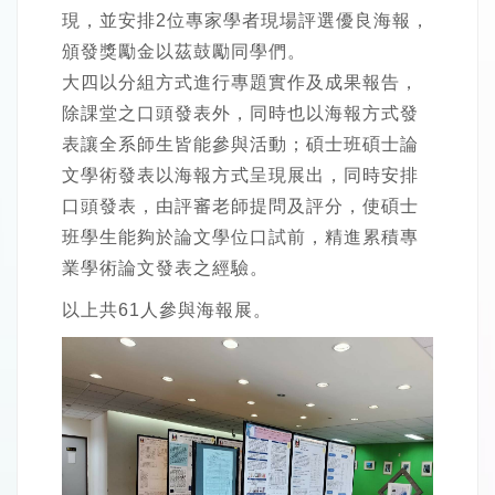
現，並安排2位專家學者現場評選優良海報，
頒發獎勵金以茲鼓勵同學們。
大四以分組方式進行專題實作及成果報告，
除課堂之口頭發表外，同時也以海報方式發
表讓全系師生皆能參與活動；碩士班碩士論
文學術發表以海報方式呈現展出，同時安排
口頭發表，由評審老師提問及評分，使碩士
班學生能夠於論文學位口試前，精進累積專
業學術論文發表之經驗。
以上共61人參與海報展。