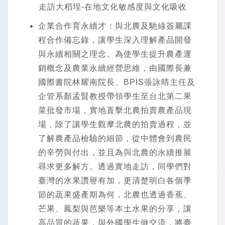
走訪大稻埕-在地文化敏感度與文化吸收
企業合作育永續才：與北農及馳綠簽屬課
程合作備忘錄，讓學生深入理解產品開發
與永續相關之理念。為使學生提升農產運
銷概念及農業永續經營思維，由國際長兼
國際書院林耀南院長、BPIS張詠晴主任及
企管系顏孟賢教授帶領學生至台北第二果
菜批發市場，實地直擊北農拍賣農產品現
場，除了讓學生觀摩北農的拍賣過程，並
了解農產品檢驗的細節，從中體會到農民
的辛勞與付出，並且為與北農的永續推展
尋求更多解方。透過實地走訪，同學們對
臺灣的水果讚譽有加，更清楚明白各個季
節的蔬果盛產期為何，北農也透過香蕉、
芒果、鳳梨與芭樂等本土水果的分享，讓
高品質的蔬果，與外國學生做交流，將臺