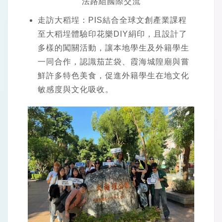
法路組國際交流
走訪大稻埕：PIS結合全球文創產業課程
至大稻埕體驗印花樂DIY絹印，且設計了
多樣的闖關活動，讓本地學生及外籍學生
一同合作，認識茄芷袋、霞海城隍廟與嘗
鮮許多特色美食，促進外籍學生在地文化
敏感度與文化吸收。