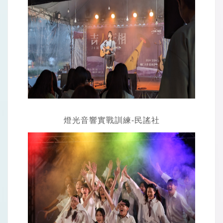
燈光音響實戰訓練-民謠社