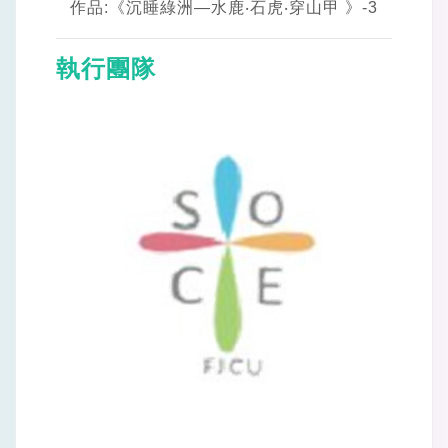
作品:《沉睡綠洲—水鹿‧石虎‧穿山甲 》-3
執行團隊