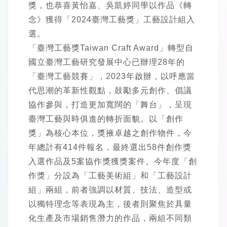
獎，也恭喜黃怡嘉、吳凱婷同學以作品《轉
念》獲得「2024臺灣工藝獎」工藝設計組入
選。
「臺灣工藝獎Taiwan Craft Award」轉型自
國立臺灣工藝研究發展中心已辦理28年的
「臺灣工藝競賽」，2023年啟辦，以呼應當
代思潮的革新性觀點，鼓勵多元創作、倡議
協作參與，打造更加寬闊的「舞台」，呈現
臺灣工藝與時俱進的轉折面貌。以「創作
獎」為核心本位，獎掖卓越之創作物件，今
年總計有414件報名，最終選出58件創作獎
入選作品及5案協作獎獲獎案件。今年度「創
作獎」分設為「工藝美術組」和「工藝設計
組」兩組，前者強調以材質、技法、造型或
以獨特理念等表現為主，後者則聚焦於具量
化生產及市場銷售潛力的作品，兩組不同類