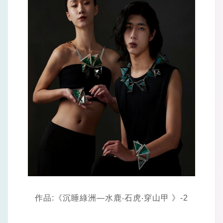
作品:《沉睡綠洲—水鹿‧石虎‧穿山甲 》-2