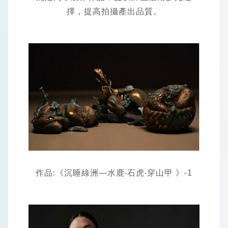
擇，提高拍攝產出品質。
作品:《沉睡綠洲—水鹿‧石虎‧穿山甲 》-1